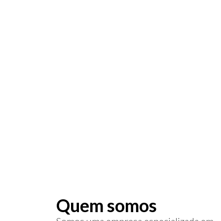
R$ 16
Certificado di
usado para as
acessar serviç
Quem somos