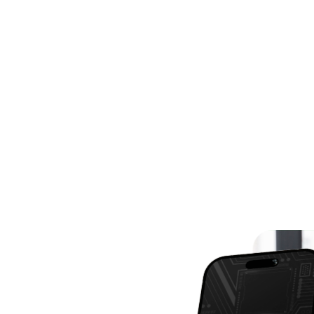
8,95
R$ 128,9
gital para empresas,
Certificado digital pa
sinar documentos e
físicas, ideal para dec
os da Receita Federal.
serviços online.