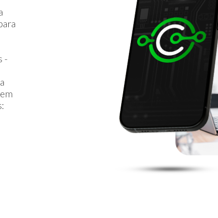
a
para
 -
ta
r em
s: