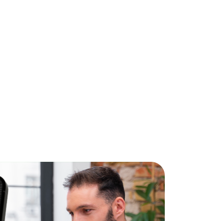
5
ra pessoas
larações e