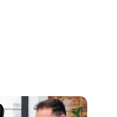
5
ra pessoas
larações e