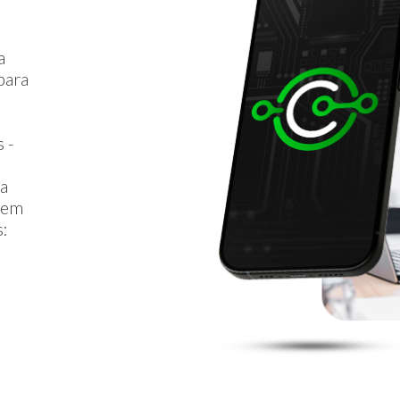
a
para
 -
ta
r em
s: