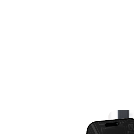
:
E-CPF A1:
8,95
R$ 128,9
gital para empresas,
Certificado digital pa
sinar documentos e
físicas, ideal para dec
os da Receita Federal.
serviços online.