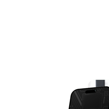
8,95
R$ 128,9
gital para empresas,
Certificado digital pa
sinar documentos e
físicas, ideal para dec
os da Receita Federal.
serviços online.