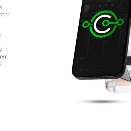
a
para
 -
ta
r em
s: