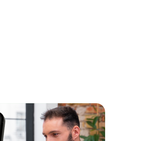
5
ra pessoas
larações e