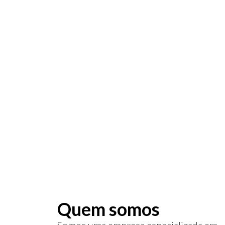
R$ 16
Certificado di
usado para as
acessar serviç
Quem somos