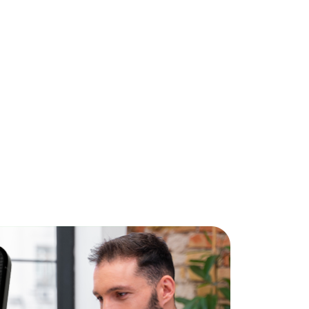
5
ra pessoas
larações e