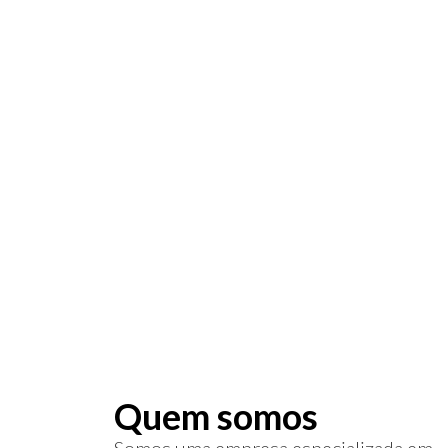
R$ 16
Certificado di
usado para as
acessar serviç
Quem somos