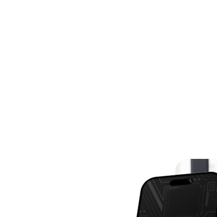
8,95
R$ 128,9
gital para empresas,
Certificado digital pa
sinar documentos e
físicas, ideal para dec
os da Receita Federal.
serviços online.