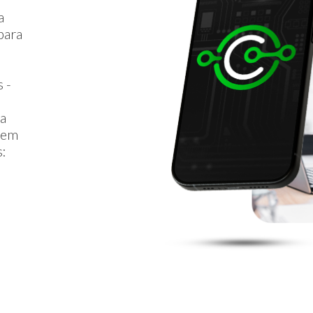
a
para
 -
ta
r em
s: