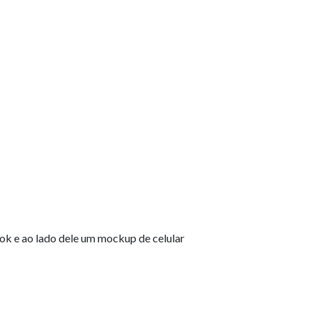
5
ra pessoas
larações e