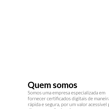
R$ 16
Certificado di
usado para as
acessar serviç
Quem somos
Somos uma empresa especializada em
fornecer certificados digitais de maneir
rápida e segura, por um valor acessível 