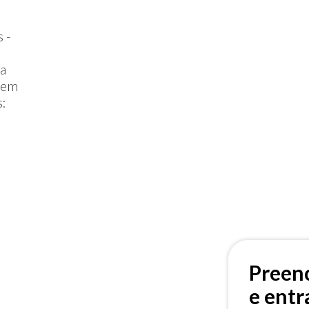
 -
ta
r em
s:
Preenc
e ent