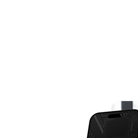
8,95
R$ 128,9
gital para empresas,
Certificado digital pa
sinar documentos e
físicas, ideal para dec
os da Receita Federal.
serviços online.