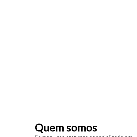
R$ 16
Certificado di
usado para as
acessar serviç
Quem somos