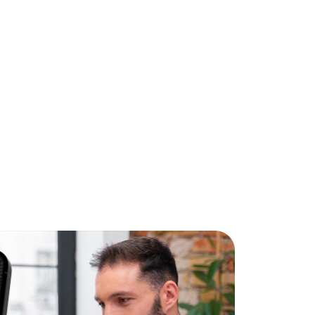
5
ra pessoas
larações e