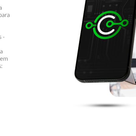
a
para
 -
ta
r em
s: